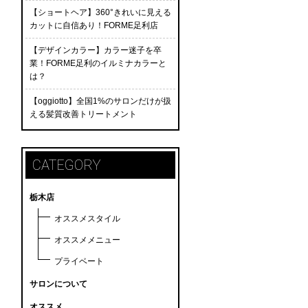
【ショートヘア】360°きれいに見える
カットに自信あり！FORME足利店
【デザインカラー】カラー迷子を卒
業！FORME足利のイルミナカラーと
は？
【oggiotto】全国1%のサロンだけが扱
える髪質改善トリートメント
CATEGORY
栃木店
オススメスタイル
オススメメニュー
プライベート
サロンについて
オススメ