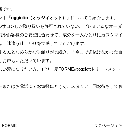
足利店です。
ント「
oggiotto（オッジィオット）
」についてご紹介します。
のサロン
しか取り扱いを許可されていない、プレミアムなオーダ
態やお客様のご要望に合わせて、成分を一人ひとりにカスタマイ
は一味違う仕上がりを実感していただけます。
するんとなめらかな手触りが長続き。「今まで垢抜けなかった自
うお声もいただいています。
髪になりたい方、ぜひ一度FORMEのoggiottトリートメント
ーまたはお電話にてお気軽にどうぞ。スタッフ一同お待ちしてお
FORME
ラテベージュ