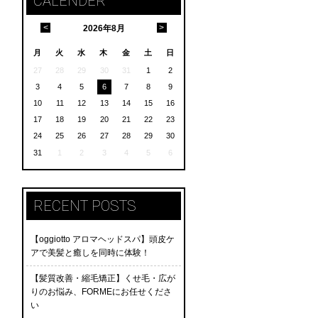
CALENDER
<
>
2026
年
8月
月
火
水
木
金
土
日
27
28
29
30
31
1
2
3
4
5
6
7
8
9
10
11
12
13
14
15
16
17
18
19
20
21
22
23
24
25
26
27
28
29
30
31
1
2
3
4
5
6
RECENT POSTS
【oggiotto アロマヘッドスパ】頭皮ケ
アで美髪と癒しを同時に体験！
【髪質改善・縮毛矯正】くせ毛・広が
りのお悩み、FORMEにお任せくださ
い