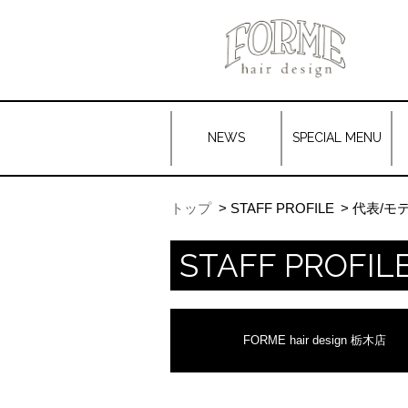
NEWS
SPECIAL MENU
トップ
STAFF PROFILE
代表/モ
STAFF PROFIL
FORME hair design 栃木店